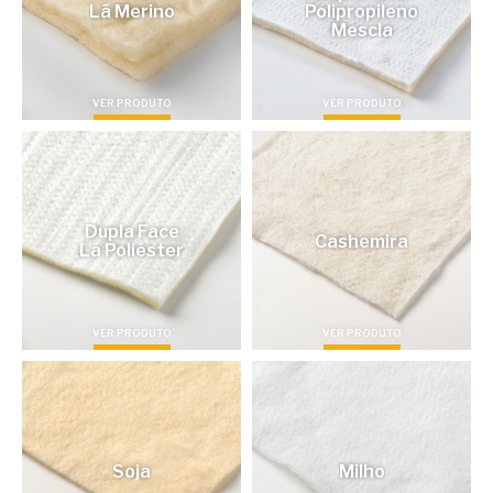
Lã Merino
Polipropileno
Mescla
VER PRODUTO
VER PRODUTO
Dupla Face
Cashemira
Lã Poliéster
VER PRODUTO
VER PRODUTO
Soja
Milho