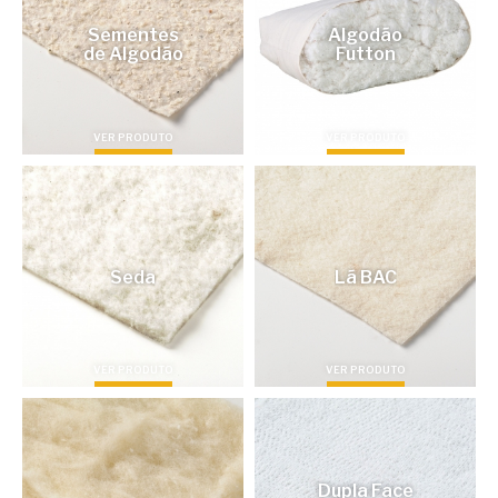
Sementes
Algodão
de Algodão
Futton
VER PRODUTO
VER PRODUTO
Seda
Lã BAC
VER PRODUTO
VER PRODUTO
Dupla Face